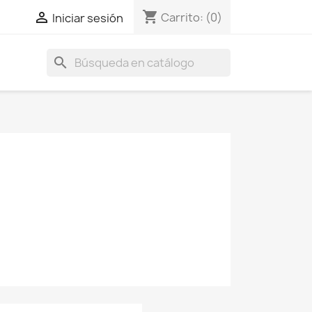
shopping_cart

Carrito:
(0)
Iniciar sesión
search