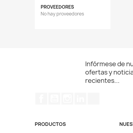
PROVEEDORES
No hay proveedores
Infórmese de n
ofertas y notici
recientes...
Facebook
YouTube
Instagram
LinkedIn
TikTok
PRODUCTOS
NUES