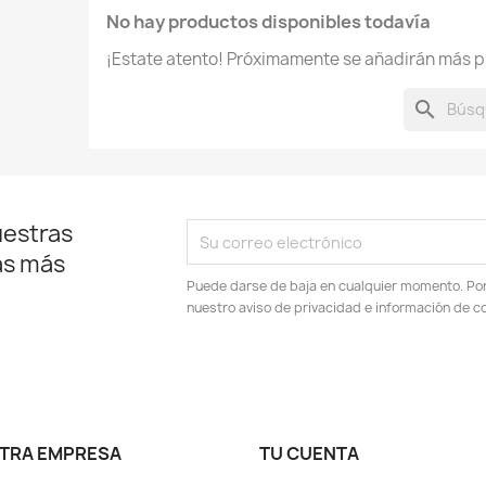
No hay productos disponibles todavía
¡Estate atento! Próximamente se añadirán más p
search
uestras
as más
Puede darse de baja en cualquier momento. Por e
nuestro aviso de privacidad e información de c
TRA EMPRESA
TU CUENTA