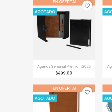
¡EN OFERTA!
favorite_border
AGOTADO
AG
Vista rápida

Agenda Semanal Premium 2026
Ag
$499.00
¡EN OFERTA!
favorite_border
AGOTADO
AG