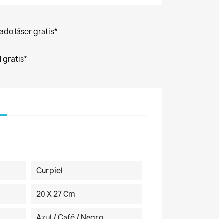
ado láser gratis*
 gratis*
Curpiel
20 X 27 Cm
Azul / Café / Negro