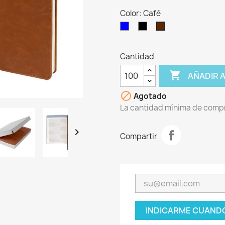
Color: Café
Azul
Negro
Café
Cantidad

AÑADIR 

Agotado
La cantidad mínima de compr

Compartir
INDICARME CUANDO