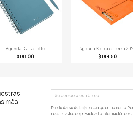
Vista rápida
Vista rápida


Agenda Diaria Lette
Agenda Semanal Terra 20
+
$181.00
$189.50
uestras
as más
Puede darse de baja en cualquier momento. Por e
nuestro aviso de privacidad e información de c