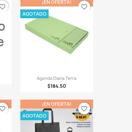
¡EN OFERTA!
vorite_border
favorite_border
AGOTADO
Vista rápida

Agenda Diaria Terra
+2
$184.50
¡EN OFERTA!
vorite_border
favorite_border
AGOTADO