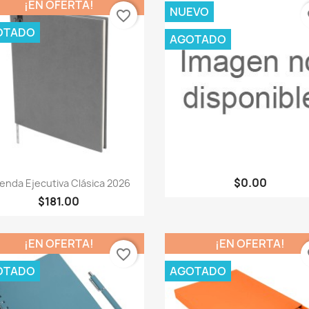
¡EN OFERTA!
NUEVO
favorite_border
fa
OTADO
AGOTADO
Vista rápida
Vista rápida


$0.00
enda Ejecutiva Clásica 2026
+3
$181.00
¡EN OFERTA!
¡EN OFERTA!
favorite_border
fa
OTADO
AGOTADO