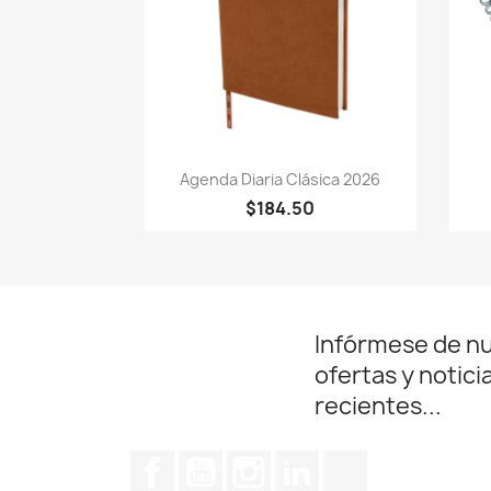
Vista rápida

Agenda Diaria Clásica 2026
+3
$184.50
Infórmese de n
ofertas y notici
recientes...
Facebook
YouTube
Instagram
LinkedIn
TikTok