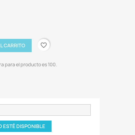
favorite_border
AL CARRITO
a para el producto es 100.
 ESTÉ DISPONIBLE