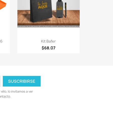
Vista rápida

26
Kit Bafer
2
$68.07
llo, lo invitamos a ver
ontacto.